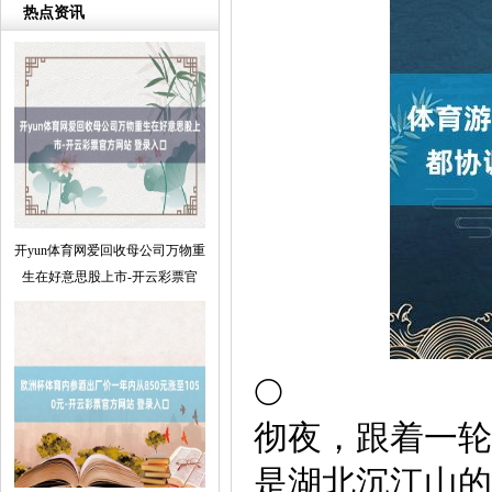
热点资讯
开yun体育网爱回收母公司万物重
生在好意思股上市-开云彩票官
🌕
彻夜，跟着一轮
是湖北沉江山的