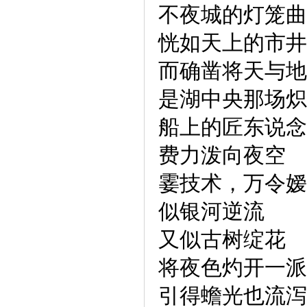
不夜城的灯笼曲
恍如天上的市井
而确凿将天与地
是湖中央那场炽
船上的匠东说念
费力泼向夜空
霎技术，万令嫒
似银河逆流
又似古树绽花
将夜色灼开一派
引得蟾光也流泻