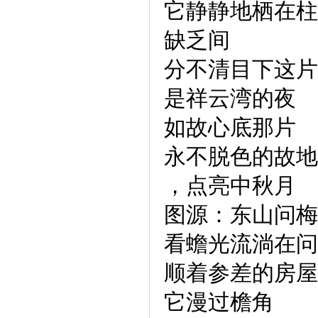
它静静地栖在柱
缺乏间
分不清目下这片
是祥云湾的夜
如故心底那片
永不脱色的故地
，点亮中秋月
图源：东山问梅
看蟾光流淌在问
顺着参差的房屋
它漫过檐角