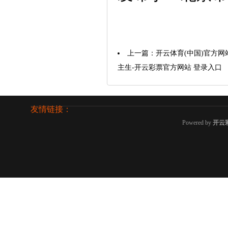
上一篇：
开云体育(中国)官方
主生-开云彩票官方网站 登录入口
友情链接：
Powered by
开云