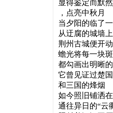
显得鉴定而默然
，点亮中秋月
当夕阳的临了一
从迂腐的城墙上
荆州古城便开动
蟾光将每一块斑
都勾画出明晰的
它曾见证过楚国
和三国的烽烟
如今照旧铺洒在
通往异日的“云