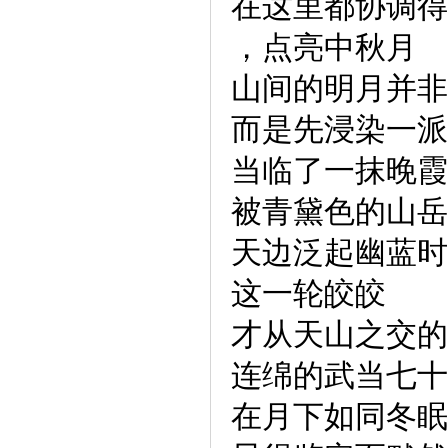
在这里都协调得
，点亮中秋月
山间的明月并非
而是先浸染一派
当临了一抹晚霞
被青黛色的山岳
天边泛起幽蓝时
这一轮皎皎
才从天山之交的
连绵的武当七十
在月下如同冬眠