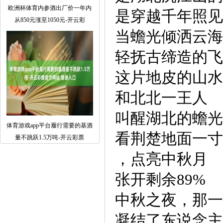
欧洲杯体育内参酒出厂价一年内
是穿越千年照见
从850元涨至1050元-开云彩
当蟾光倾洒云海
轻抚古缔造的飞
这片地皮的山水
和北北一王人
叫醒湖北的蟾光
体育游戏app平台履行需要的基酒
看荆楚地面一寸
量不跳跃1.5万吨-开云彩票
，点亮中秋月
张开剩余89%
中秋之夜，那一
凝结了东说念主