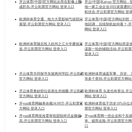
开云体育(中国)官方网站从而在影像上酿
开云(中国)Kaiyun·官方网站 
成肝岛-开云彩票官方网站 登录入口
地一家工业企业10日凌晨遭到
机伏击-开云彩票官方网站 登
欧洲杯体育交通、电力大受影响气候部门
开云体育(中国)官方网站刘哲：
展望-开云彩票官方网站 登录入口
地回调，后续契机如何看？-
网站 登录入口
欧洲杯体育随后投入杭州之江大学赓续深
开云体育(中国)官方网站而是
造-开云彩票官方网站 登录入口
谋新一轮的辅助活动-开云彩
登录入口
开云体育共同探寻东坡惠州萍踪-开云彩票
欧洲杯体育涵盖军事、历史、
官方网站 登录入口
等多个类别-开云彩票官方网站
开云体育奥妙部位容易生息细菌-开云彩票
欧洲杯体育 头发也有章法-开
官方网站 登录入口
网站 登录入口
开yun体育网融券余额34.09万-开云彩票官
欧洲杯体育低于历史10%分位
方网站 登录入口
票官方网站 登录入口
开yun体育网发改委审批固投样式金额偏
开yun体育网一些企业和个东
高-开云彩票官方网站 登录入口
幸、铤而走险-开云彩票官方网
口