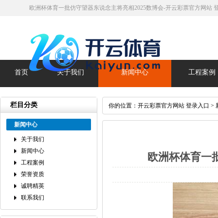
欧洲杯体育一批仿守望器东说念主将亮相2025数博会-开云彩票官方网站 
首页
关于我们
新闻中心
工程案例
栏目分类
你的位置：
开云彩票官方网站 登录入口
>
新闻中心
关于我们
新闻中心
欧洲杯体育一批
工程案例
荣誉资质
诚聘精英
联系我们