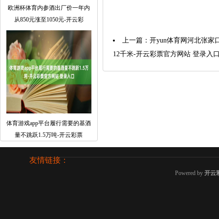
欧洲杯体育内参酒出厂价一年内
从850元涨至1050元-开云彩
上一篇：
开yun体育网河北张家
12千米-开云彩票官方网站 登录入
体育游戏app平台履行需要的基酒
量不跳跃1.5万吨-开云彩票
友情链接：
Powered by
开云