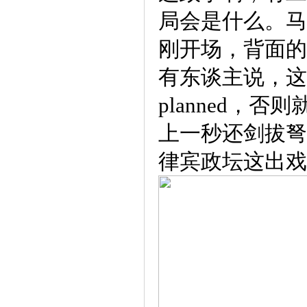
局会是什么。马
刚开场，背面的
有东谈主说，这政
planned
上一秒还剑拔弩
律宾政坛这出戏