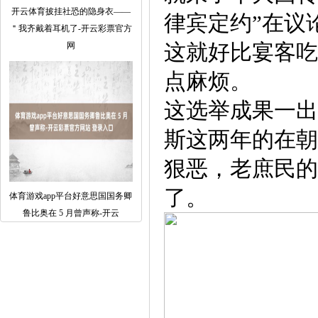
开云体育披挂社恐的隐身衣——
律宾定约”在议
＂我齐戴着耳机了-开云彩票官方
这就好比宴客吃
网
点麻烦。
这选举成果一出
斯这两年的在朝
狠恶，老庶民的
了。
体育游戏app平台好意思国国务卿
鲁比奥在 5 月曾声称-开云