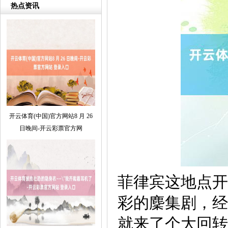
热点资讯
开云体育(中国)官方网站8 月 26
日晚间-开云彩票官方网
菲律宾这地点开
彩的麇集剧，经
就来了个大回转